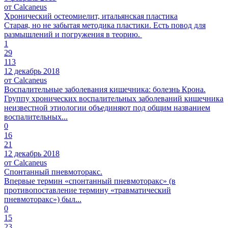
от Calcaneus
Хронический остеомиелит, итальянская пластика
Старая, но не забытая методика пластики. Есть повод для
размышлений и погружения в теорию.
1
29
113
12 декабрь 2018
от Calcaneus
Воспалительные заболевания кишечника: болезнь Крона.
Группу хронических воспалительных заболеваний кишечника
неизвестной этиологии объединяют под общим названием
воспалительных...
0
16
21
12 декабрь 2018
от Calcaneus
Спонтанный пневмоторакс.
Впервые термин «спонтанный пневмоторакс» (в
противопоставление термину «травматический
пневмоторакс») был...
0
15
23