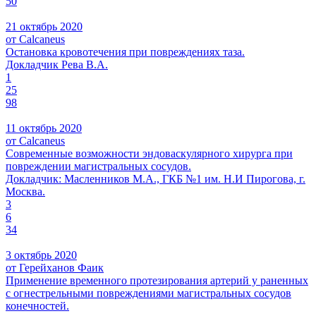
50
21 октябрь 2020
от Calcaneus
Остановка кровотечения при повреждениях таза.
Докладчик Рева В.А.
1
25
98
11 октябрь 2020
от Calcaneus
Современные возможности эндоваскулярного хирурга при
повреждении магистральных сосудов.
Докладчик: Масленников М.А., ГКБ №1 им. Н.И Пирогова, г.
Москва.
3
6
34
3 октябрь 2020
от Герейханов Фаик
Применение временного протезирования артерий у раненных
с огнестрельными повреждениями магистральных сосудов
конечностей.