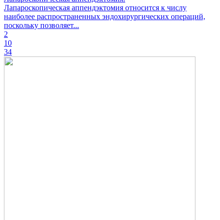
Лапароскопическая аппендэктомия относится к числу
наиболее распространенных эндохирургических операций,
поскольку позволяет...
2
10
34