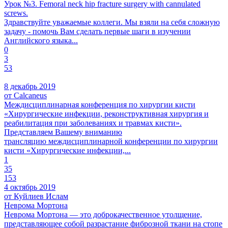
Урок №3. Femoral neck hip fracture surgery with cannulated
screws.
Здравствуйте уважаемые коллеги. Мы взяли на себя сложную
задачу - помочь Вам сделать первые шаги в изучении
Английского языка...
0
3
53
8 декабрь 2019
от Calcaneus
Междисциплинарная конференция по хирургии кисти
«Хирургические инфекции, реконструктивная хирургия и
реабилитация при заболеваниях и травмах кисти».
Представляем Вашему вниманию
трансляцию междисциплинарной конференции по хирургии
кисти «Хирургические инфекции,...
1
35
153
4 октябрь 2019
от Куйлиев Ислам
Неврома Мортона
Неврома Мортона — это доброкачественное утолщение,
представляющее собой разрастание фиброзной ткани на стопе