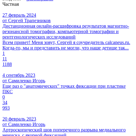
Частная
27 февраль 2024
от Сергей Трапезников
Дистанционная онлайн-расшифровка результатов магнитно-
резонансной томографии, компьютерной томографии и
рентгенологических исследований
Всем привет! Меня зовут, Сергей я соучредитель calcaneus.ru.
Когда-то, мы и представить не могли, что наше детище так...
1
11
1188
4 сентябрь 2023
от Самиленко Игорь
Еще раз о "анатомических" точках фиксации при пластике
ПКС
0
34
993
20 февраль 2023
от Самиленко Игорь
Артроскопический шов поперечного разрыва медиального
мениска, с якорной фиксацией.