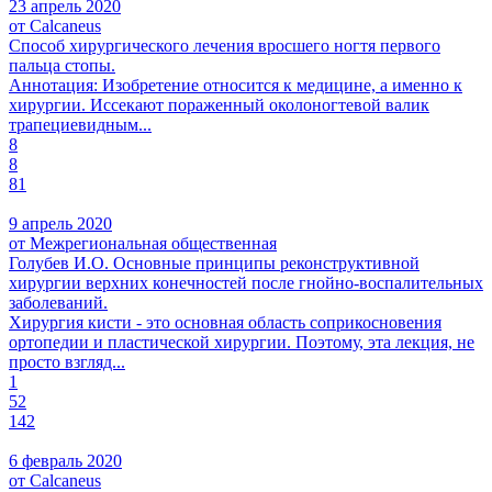
23 апрель 2020
от Calcaneus
Способ хирургического лечения вросшего ногтя первого
пальца стопы.
Аннотация: Изобретение относится к медицине, а именно к
хирургии. Иссекают пораженный околоногтевой валик
трапециевидным...
8
8
81
9 апрель 2020
от Межрегиональная общественная
Голубев И.О. Основные принципы реконструктивной
хирургии верхних конечностей после гнойно-воспалительных
заболеваний.
Хирургия кисти - это основная область соприкосновения
ортопедии и пластической хирургии. Поэтому, эта лекция, не
просто взгляд...
1
52
142
6 февраль 2020
от Calcaneus