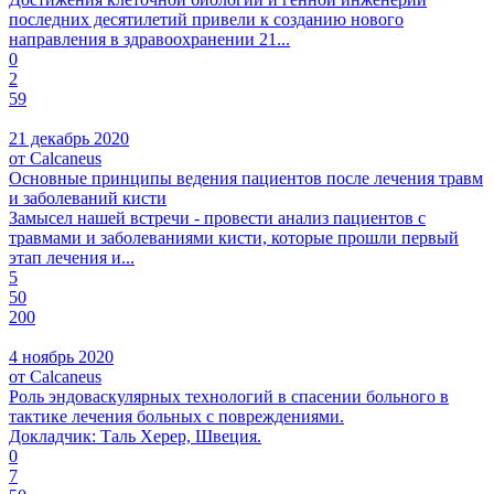
последних десятилетий привели к созданию нового
направления в здравоохранении 21...
0
2
59
21 декабрь 2020
от Calcaneus
Основные принципы ведения пациентов после лечения травм
и заболеваний кисти
Замысел нашей встречи - провести анализ пациентов с
травмами и заболеваниями кисти, которые прошли первый
этап лечения и...
5
50
200
4 ноябрь 2020
от Calcaneus
Роль эндоваскулярных технологий в спасении больного в
тактике лечения больных с повреждениями.
Докладчик: Таль Херер, Швеция.
0
7