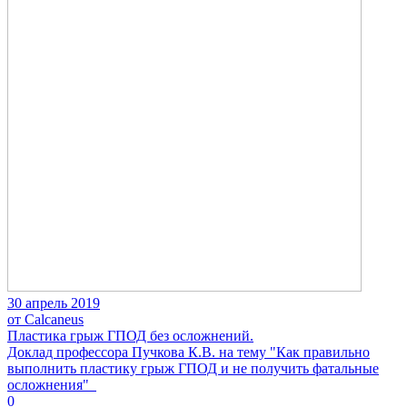
30 апрель 2019
от Calcaneus
Пластика грыж ГПОД без осложнений.
Доклад профессора Пучкова К.В. на тему "Как правильно
выполнить пластику грыж ГПОД и не получить фатальные
осложнения"
0