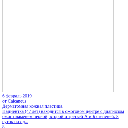
6 февраль 2019
от Calcaneus
Дерматомная кожная пластика.
Пациентка (47 лет) находится в ожоговом центре с диагнозом
ожог пламенем первой, второй и третьей А и Б степеней. 8
суток назад...
8