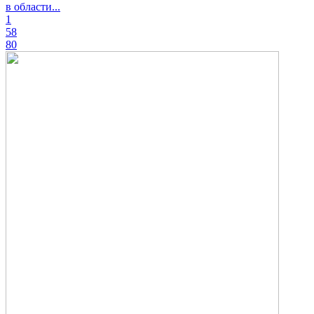
в области...
1
58
80