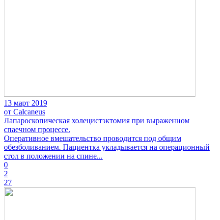
13 март 2019
от Calcaneus
Лапароскопическая холецистэктомия при выраженном
спаечном процессе.
Оперативное вмешательство проводится под общим
обезболиванием. Пациентка укладывается на операционный
стол в положении на спине...
0
2
27