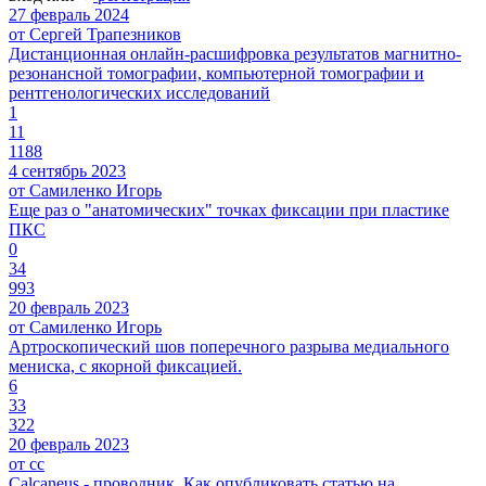
27 февраль 2024
от Сергей Трапезников
Дистанционная онлайн-расшифровка результатов магнитно-
резонансной томографии, компьютерной томографии и
рентгенологических исследований
1
11
1188
4 сентябрь 2023
от Самиленко Игорь
Еще раз о "анатомических" точках фиксации при пластике
ПКС
0
34
993
20 февраль 2023
от Самиленко Игорь
Артроскопический шов поперечного разрыва медиального
мениска, с якорной фиксацией.
6
33
322
20 февраль 2023
от cc
Calcaneus - проводник. Как опубликовать статью на