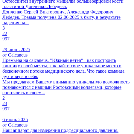
Остеосинтез внутреннего мыщелка большеберцовой кости
пластиной Донченко-Лебедева.
Донченко Сергей Викторович, Александр Федорович
Лебедев. Травма получена 02.06.2025 в быту, в результате
падения на...
3
22
997
29 июнь 2025
от Calcaneus
Премьера на calcaneus. "Южный ветер" - как построить
клинику своей мечты, как найти свое уникальное место в
бесконечном потоке медицинского дела. Что такое команда,
дух и вера в себя.
Мы предлагаем Вашему вниманию уникальную возможность
познакомится с нашими Ростовскими коллегами, которые
состоялись в своем...
2
23
997
6 июнь 2025
от Calcaneus
Наш аппарат для измерения подфасциального давления.