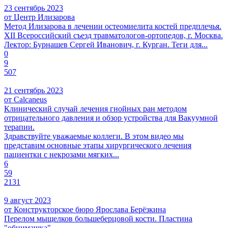
23 сентябрь 2023
от Центр Илизарова
Метод Илизарова в лечении остеомиелита костей предплечья.
XII Всероссийский съезд травматологов-ортопедов, г. Москва.
Лектор: Бурнашев Сергей Иванович, г. Курган. Теги для...
0
9
507
21 сентябрь 2023
от Calcaneus
Клинический случай лечения гнойных ран методом
отрицательного давления и обзор устройства для Вакуумной
терапии.
Здравствуйте уважаемые коллеги. В этом видео мы
представим основные этапы хирургического лечения
пациентки с некрозами мягких...
6
59
2131
9 август 2023
от Конструкторское бюро Ярослава Берёзкина
Перелом мыщелков большеберцовой кости. Пластина
"обнимашка".