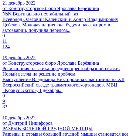
21 декабрь 2022
от Конструкторское бюро Ярослава Берёзкина
NsN Вертикально нестабильный таз
Всеволод Олегович Каленский и Хонгр Владимирович
Цебеков. Молодая пациентка, будучи пассажиром в
автоаварии, получила перелом...
0
11
124
19 декабрь 2022
от Конструкторское бюро Ярослава Берёзкина
Ревизионная пластика передней крестообразной связки.
Новый взгляд на решение проблем.
Выступление Владимира Викторовича Сластинина на XII
Всероссийский съезде травматологов-ортопедов. МВЦ
«Крокус Экспо», 1 декабря...
0
9
83
10 декабрь 2022
от Дмитрий Никифоров
РАЗРЫВ БОЛЬШОЙ ГРУДНОЙ МЫШЦЫ
Разрывы и отрывы большой грудной мышцы становятся всё