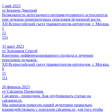
1 май 2023
от Бекреев Дмитрий
Возможности антеградного интрамедуллярного остеосинтеза
при лечении перипротезных переломов бедренной кости.
XII Всероссийский съезд травматологов-ортопедов, г. Москва.
1
12
151
31 март 2023
от Хорошков Сергей
Критерии дифференцированного подхода к лечению
переломов лодыжек.
XII Всероссийский съезд травматологов-ортопедов, г. Москва.
0
15
111
20 февраль 2023
от Calcaneus Проводник
Calcaneus - проводник. Как опубликовать статью на
calcaneus.ru.
Мы начинаем помогать нашей аудитории правильно
взаимодействовать с порталом calcaneus.ru, для того чтобы