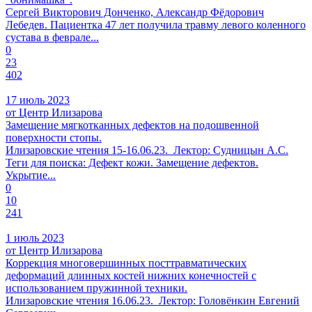
Сергей Викторович Донченко, Александр Фёдорович
Лебедев. Пациентка 47 лет получила травму левого коленного
сустава в феврале...
0
23
402
17 июль 2023
от Центр Илизарова
Замещение мягкотканных дефектов на подошвенной
поверхности стопы.
Илизаровские чтения 15-16.06.23. Лектор: Судницын А.С.
Теги для поиска: Дефект кожи. Замещение дефектов.
Укрытие...
0
10
241
1 июль 2023
от Центр Илизарова
Коррекция многовершинных посттравматических
деформаций длинных костей нижних конечностей с
использованием пружинной техники.
Илизаровские чтения 16.06.23. Лектор: Головёнкин Евгений