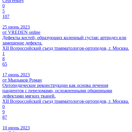
Сергеевич
0
5
107
25 июнь 2023
от VREDEN online
Дефекты костей, образующих коленный сустав: артродез или
замещение дефекта.
XII Всероссийский съезд травматологов-ортопедов, г. Москва.
1
8
65
17 июнь 2023
от Мыцыков Роман
Ортопедические реконструкции как основа лечения
пациентов с переломами, осложненными обширными
дефектами мягких тканей.
XII Всероссийский съезд травматологов-ортопедов, г. Москва.
0
9
87
10 июнь 2023