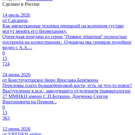
Сделано в России
14 июль 2026
от Calcaneus
Как мягкотканные техники операций на коленном суставе
могут менять его биомеханику.
Очередная передача из серии "Прямое общения" полностью
построена на иллюстрациях. Однажды мы снимали подобное
видео с А.А....
0
15
724
24 июнь 2026
от Конструкторское бюро Ярослава Берёзкина
Переломы плато большеберцовой кости, есть ли что-то новое?
Выступление к.м.н., заведующего отделением травматологии
27 ММНКЦ имени С.П.Боткина, Донченко Сергея
Викторовича на Первом...
0
13
363
12 июнь 2026
от VREDEN online