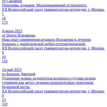
от Calcaneus
Переломы лодыжек. Малоинвазивный остеосинтез.
XII Всероссийский съезд травматологов-ортопедов, г. Москва.
1
16
173
4 июнь 2023
от Центр Илизарова
Наш опыт применения аппарата Илизарова в лечении
больных с диабетической нейро-остеоартропатией.
XII Всероссийский съезд травматологов-ортопедов, г. Москва.
0
10
118
14 май 2023
от Бекреев Дмитрий
Удлинение ножки эндопротеза коленного сустава полым
стержнем как метод лечения перипротезных переломов
бедренной кости.
XII Всероссийский съезд травматологов-ортопедов, г. Москва.
0
13
110