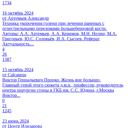
1734
16 октябрь 2024
от Артемьев Александр
Техника укорочения голени при лечении раненых с
огнестрельными переломами большеберцовой кости.
Авторы: А.А. Артемьев, А.А. Керимов, М.Н. Нелин, М.А.
Григорьев, Ю.С. Соловьёв, И.А. Сысоев. Реферат
Актуальность....
4
26
1387
15 октябрь 2024
от Calcaneus
Виктор Геннадьевич Процко. Жизнь вне больниц.
Главный герой этого сюжета д.м.н., профессор, руководитель
центра хирургии стопы в ГКБ им. С.С. Юдина, г.Москва
Виктор...
0
21
1245
23 июнь 2024
от Центр Илизарова