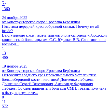
27
1360
24 ноябрь 2025
от Конструкторское бюро Ярослава Берёзкина
Пластика передней крестообразной связки. Почему не all-
inside?
Выступление к.м.н., врача травматолога-ортопеда «Городской
клинической больницы им. С.С. Юдина» В.В. Сластинина на
восьмой...
1
13
466
19 ноябрь 2025
от Конструкторское бюро Ярослава Берёзкина
Остеосинтез заднего края проксимального метаэпифиза
большеберцовой кости пластиной Донченко-Лебедева
Донченко Сергей Викторович, Александр Федорович
Лебедев. Со слов пациента и бригады СМП, травма получена
в быту, в результате...
0
11
572