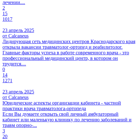
лечении....
2
15
1017
23 апрель 2025
от Calcaneus
Лидирующая сеть медицинских центров Краснодарского края
открыла вакансии травматолог-ортопед и реабилитолог.
Главные факторы успеха в работе современного врача - это
профессиональный медицинский центр, в котором он
трудится....
0
14
1271
23 апрель 2025
от Calcaneus
Юридические аспекты организации кабинета - частной
практики врача травматолога-ортопеда
Если Вы думаете открыть свой личный амбулаторный
кабинет или маленькую клинику по лечению заболеваний и
травм опорно-...
3
20