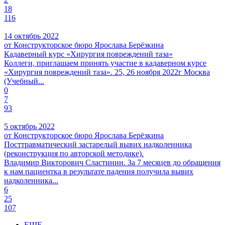
18
116
14 октябрь 2022
от Конструкторское бюро Ярослава Берёзкина
Кадаверный курс «Хирургия повреждений таза»
Коллеги, приглашаем принять участие в кадаверном курсе
«Хирургия повреждений таза». 25, 26 ноября 2022г Москва
(Учебный...
0
7
93
5 октябрь 2022
от Конструкторское бюро Ярослава Берёзкина
Посттравматический застарелый вывих надколенника
(реконструкция по авторской методике).
Владимир Викторович Сластинин. За 7 месяцев до обращения
к нам пациентка в результате падения получила вывих
надколенника...
6
25
107
ЕЩЕ