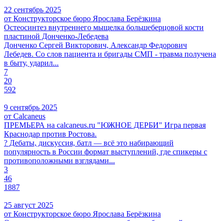
22 сентябрь 2025
от Конструкторское бюро Ярослава Берёзкина
Остеосинтез внутреннего мыщелка большеберцовой кости
пластиной Донченко-Лебедева
Донченко Сергей Викторович, Александр Федорович
Лебедев. Со слов пациента и бригады СМП - травма получена
в быту, ударил...
7
20
592
9 сентябрь 2025
от Calcaneus
ПРЕМЬЕРА на calcaneus.ru "ЮЖНОЕ ДЕРБИ" Игра первая
Краснодар против Ростова.
? Дебаты, дискуссия, батл — всё это набирающий
популярность в России формат выступлений, где спикеры с
противоположными взглядами...
3
46
1887
25 август 2025
от Конструкторское бюро Ярослава Берёзкина