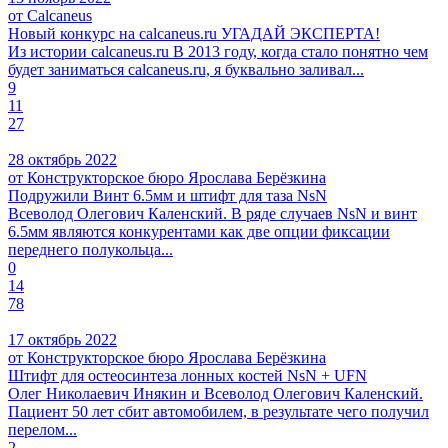
от Calcaneus
Новый конкурс на calcaneus.ru УГАДАЙ ЭКСПЕРТА!
Из истории calcaneus.ru В 2013 году, когда стало понятно чем
будет заниматься calcaneus.ru, я буквально заливал...
9
11
27
28 октябрь 2022
от Конструкторское бюро Ярослава Берёзкина
Подружили Винт 6.5мм и штифт для таза NsN
Всеволод Олегович Каленский. В ряде случаев NsN и винт
6.5мм являются конкурентами как две опции фиксации
переднего полукольца...
0
14
78
17 октябрь 2022
от Конструкторское бюро Ярослава Берёзкина
Штифт для остеосинтеза лонных костей NsN + UFN
Олег Николаевич Инякин и Всеволод Олегович Каленский.
Пациент 50 лет сбит автомобилем, в результате чего получил
перелом...
2