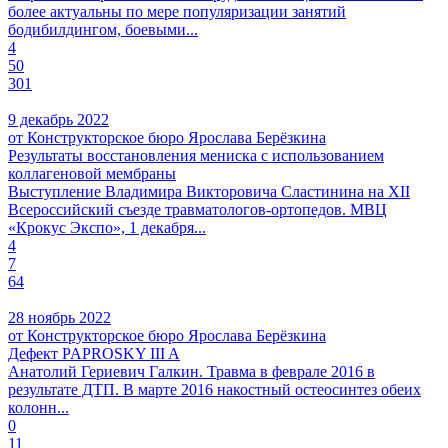
более актуальны по мере популяризации занятий
бодибилдингом, боевыми...
4
50
301
9 декабрь 2022
от Конструкторское бюро Ярослава Берёзкина
Результаты восстановления мениска с использованием
коллагеновой мембраны
Выступление Владимира Викторовича Сластинина на XII
Всероссийский съезде травматологов-ортопедов. МВЦ
«Крокус Экспо», 1 декабря...
4
7
64
28 ноябрь 2022
от Конструкторское бюро Ярослава Берёзкина
Дефект PAPROSKY III A
Анатолий Гериевич Галкин. Травма в феврале 2016 в
результате ДТП. В марте 2016 накостный остеосинтез обеих
колонн...
0
11