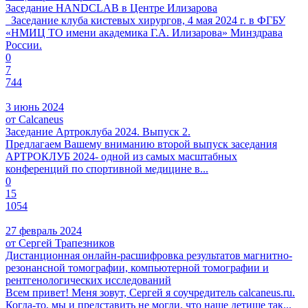
Заседание HANDCLAB в Центре Илизарова
Заседание клуба кистевых хирургов, 4 мая 2024 г. в ФГБУ
«НМИЦ ТО имени академика Г.А. Илизарова» Минздрава
России.
0
7
744
3 июнь 2024
от Calcaneus
Заседание Артроклуба 2024. Выпуск 2.
Предлагаем Вашему вниманию второй выпуск заседания
АРТРОКЛУБ 2024- одной из самых масштабных
конференций по спортивной медицине в...
0
15
1054
27 февраль 2024
от Сергей Трапезников
Дистанционная онлайн-расшифровка результатов магнитно-
резонансной томографии, компьютерной томографии и
рентгенологических исследований
Всем привет! Меня зовут, Сергей я соучредитель calcaneus.ru.
Когда-то, мы и представить не могли, что наше детище так...