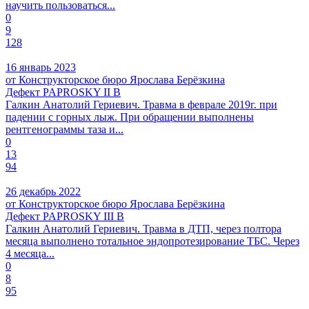
научить пользоваться...
0
9
128
16 январь 2023
от Конструкторское бюро Ярослава Берёзкина
Дефект PAPROSKY II B
Галкин Анатолий Гериевич. Травма в феврале 2019г. при
падении с горных лыж. При обращении выполнены
рентгенограммы таза и...
0
13
94
26 декабрь 2022
от Конструкторское бюро Ярослава Берёзкина
Дефект PAPROSKY III B
Галкин Анатолий Гериевич. Травма в ДТП, через полтора
месяца выполнено тотальное эндопротезирование ТБС. Через
4 месяца...
0
8
95