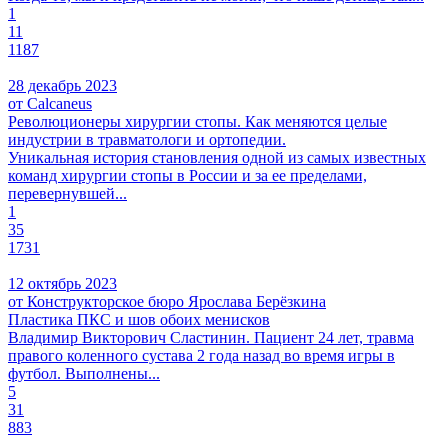
1
11
1187
28 декабрь 2023
от Calcaneus
Революционеры хирургии стопы. Как меняются целые
индустрии в травматологи и ортопедии.
Уникальная история становления одной из самых известных
команд хирургии стопы в России и за ее пределами,
перевернувшей...
1
35
1731
12 октябрь 2023
от Конструкторское бюро Ярослава Берёзкина
Пластика ПКС и шов обоих менисков
Владимир Викторович Сластинин. Пациент 24 лет, травма
правого коленного сустава 2 года назад во время игры в
футбол. Выполнены...
5
31
883