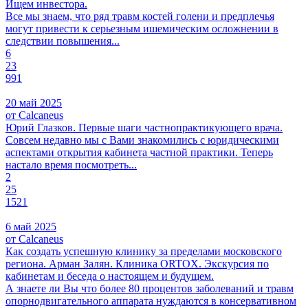
Ищем инвестора.
Все мы знаем, что ряд травм костей голени и предплечья
могут привести к серьезным ишемическим осложнении в
следствии повышения...
6
23
991
20 май 2025
от Calcaneus
Юрий Глазков. Первые шаги частнопрактикующего врача.
Совсем недавно мы с Вами знакомились с юридическими
аспектами открытия кабинета частной практики. Теперь
настало время посмотреть...
2
25
1521
6 май 2025
от Calcaneus
Как создать успешную клинику за пределами московского
региона. Арман Залян. Клиника ORTOX. Экскурсия по
кабинетам и беседа о настоящем и будущем.
А знаете ли Вы что более 80 процентов заболеваний и травм
опорнодвигательного аппарата нуждаются в консервативном