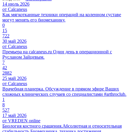
14 июль 2026
от Calcaneus
Как мягкотканные техники операций на коленном суставе
могут менять его биомеханику.
0
15
722
30 май 2026
от Calcaneus
Премьера на calcaneus.ru Один день в операционной с
Русланом Зайцевым.
7
42
2882
25 май 2026
от Calcaneus
Врачебная планерка. Обсуждение в прямом эфире Ваших
сложных клинических случаев со специалистами #arthroclub.
1
8
527
17 май 2026
от VREDEN online
Биология костного сращения.Абсолютная и относительная
стабильность.Биомеханика, техника достижения.