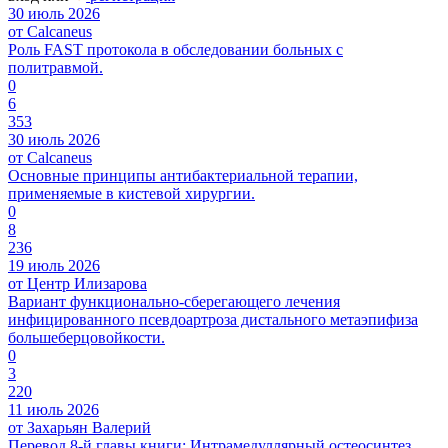
30 июль 2026
от Calcaneus
Роль FAST протокола в обследовании больных с
политравмой.
0
6
353
30 июль 2026
от Calcaneus
Основные принципы антибактериальной терапии,
применяемые в кистевой хирургии.
0
8
236
19 июль 2026
от Центр Илизарова
Вариант функционально-сберегающего лечения
инфицированного псевдоартроза дистального метаэпифиза
большеберцовойкости.
0
3
220
11 июль 2026
от Захарьян Валерий
Перевод 8-й главы книги: Интрамедуллярный остеосинтез