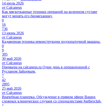
14 июль 2026
от Calcaneus
Как мягкотканные техники операций на коленном суставе
могут менять его биомеханику.
0
16
736
13 июнь 2026
от Calcaneus
Кадаверная техника реконструкции подлопаточной мышцы.
0
9
395
30 май 2026
от Calcaneus
Премьера на calcaneus.ru Один день в операционной с
Русланом Зайцевым.
7
42
2895
25 май 2026
от Calcaneus
Врачебная планерка. Обсуждение в прямом эфире Ваших
сложных клинических случаев со специалистами #arthroclub.
1