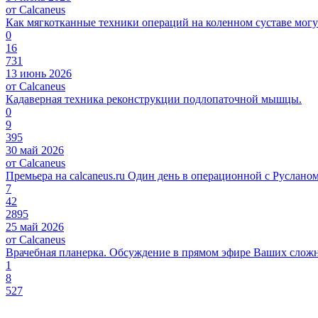
от Calcaneus
Как мягкотканные техники операций на коленном суставе могу
0
16
731
13 июнь 2026
от Calcaneus
Кадаверная техника реконструкции подлопаточной мышцы.
0
9
395
30 май 2026
от Calcaneus
Премьера на calcaneus.ru Один день в операционной с Руслано
7
42
2895
25 май 2026
от Calcaneus
Врачебная планерка. Обсуждение в прямом эфире Ваших сложны
1
8
527