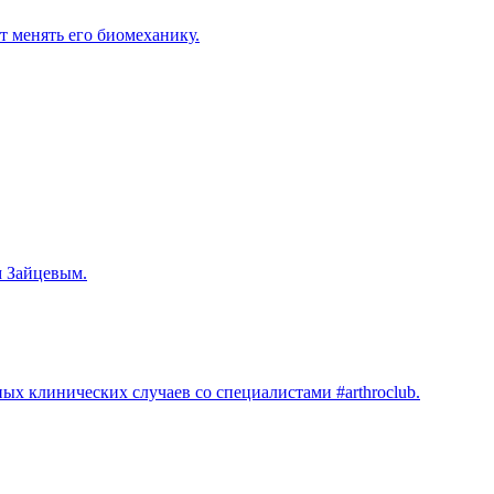
т менять его биомеханику.
м Зайцевым.
х клинических случаев со специалистами #arthroclub.