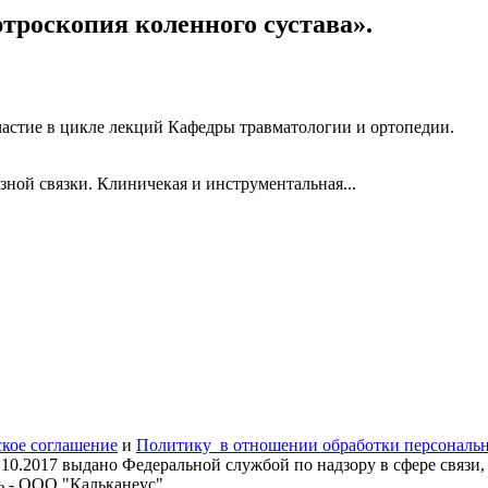
роскопия коленного сустава».
стие в цикле лекций Кафедры травматологии и ортопедии.
зной связки. Клиничекая и инструментальная...
ское соглашение
и
Политику в отношении обработки персональ
.10.2017
выдано Федеральной службой по надзору в сфере связ
ь - ООО "Кальканеус".