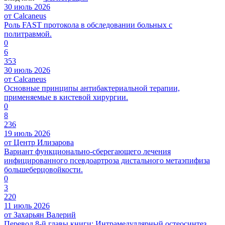
30 июль 2026
от Calcaneus
Роль FAST протокола в обследовании больных с
политравмой.
0
6
353
30 июль 2026
от Calcaneus
Основные принципы антибактериальной терапии,
применяемые в кистевой хирургии.
0
8
236
19 июль 2026
от Центр Илизарова
Вариант функционально-сберегающего лечения
инфицированного псевдоартроза дистального метаэпифиза
большеберцовойкости.
0
3
220
11 июль 2026
от Захарьян Валерий
Перевод 8-й главы книги: Интрамедуллярный остеосинтез