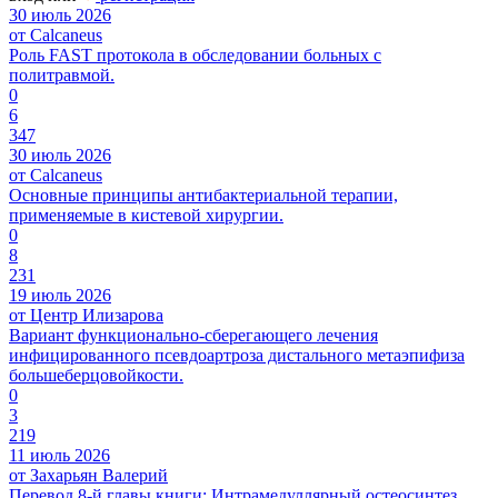
30 июль 2026
от Calcaneus
Роль FAST протокола в обследовании больных с
политравмой.
0
6
347
30 июль 2026
от Calcaneus
Основные принципы антибактериальной терапии,
применяемые в кистевой хирургии.
0
8
231
19 июль 2026
от Центр Илизарова
Вариант функционально-сберегающего лечения
инфицированного псевдоартроза дистального метаэпифиза
большеберцовойкости.
0
3
219
11 июль 2026
от Захарьян Валерий
Перевод 8-й главы книги: Интрамедуллярный остеосинтез