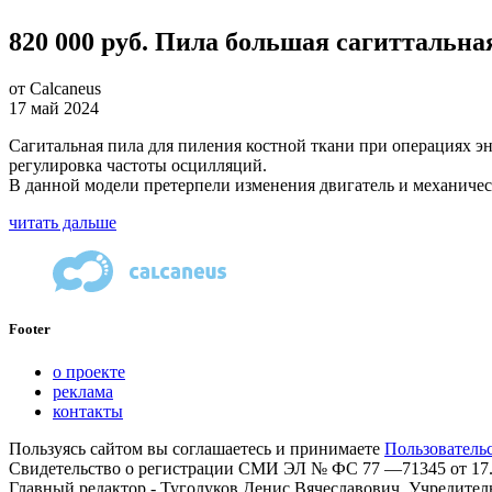
820 000 руб. Пила большая сагиттальн
от Calcaneus
17 май 2024
Сагитальная пила для пиления костной ткани при операциях э
регулировка частоты осцилляций.
В данной модели претерпели изменения двигатель и механическа
читать дальше
Footer
о проекте
реклама
контакты
Пользуясь сайтом вы соглашаетесь и принимаете
Пользователь
Свидетельство о регистрации СМИ ЭЛ № ФС 77 —71345 от
17
Главный редактор - Туголуков Денис Вячеславович. Учредител