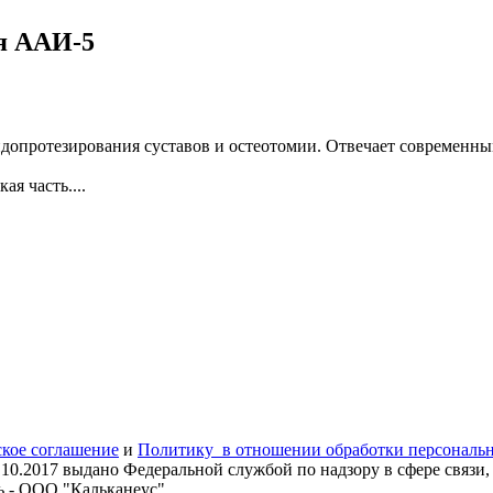
ая ААИ-5
ндопротезирования суставов и остеотомии. Отвечает современны
я часть....
ское соглашение
и
Политику в отношении обработки персональ
.10.2017
выдано Федеральной службой по надзору в сфере связ
ь - ООО "Кальканеус".