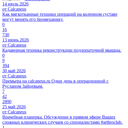
14 июль 2026
от Calcaneus
Как мягкотканные техники операций на коленном суставе
могут менять его биомеханику.
0
16
730
13 июнь 2026
от Calcaneus
Кадаверная техника реконструкции подлопаточной мышцы.
0
9
394
30 май 2026
от Calcaneus
Премьера на calcaneus.ru Один день в операционной с
Русланом Зайцевым.
7
42
2890
25 май 2026
от Calcaneus
Врачебная планерка. Обсуждение в прямом эфире Ваших
сложных клинических случаев со специалистами #arthroclub.
1