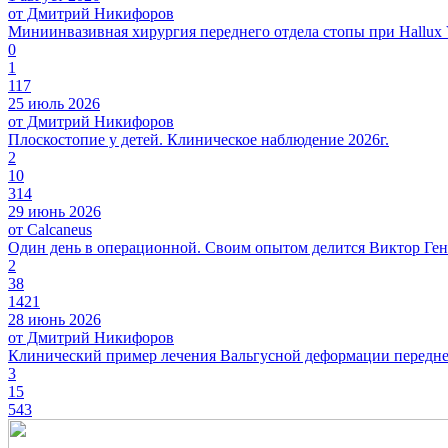
от Дмитрий Никифоров
Миниинвазивная хирургия переднего отдела стопы при Hallux 
0
1
117
25 июль 2026
от Дмитрий Никифоров
Плоскостопие у детей. Клиническое наблюдение 2026г.
2
10
314
29 июнь 2026
от Calcaneus
Один день в операционной. Своим опытом делится Виктор Ген
2
38
1421
28 июнь 2026
от Дмитрий Никифоров
Клинический пример лечения Вальгусной деформации переднег
3
15
543