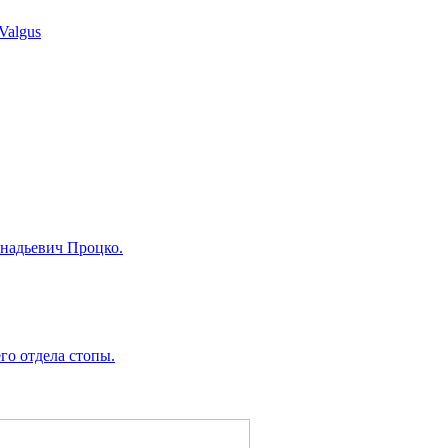
Valgus
надьевич Процко.
о отдела стопы.